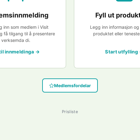
emsinnmelding
Fyll ut produk
 inn som medlem i Visit
Legg inn informasjon og
 få tilgang til å presentere
produktet eller teneste
verksemda di.
til innmeldinga →
Start utfylling
Medlemsfordelar
Prisliste