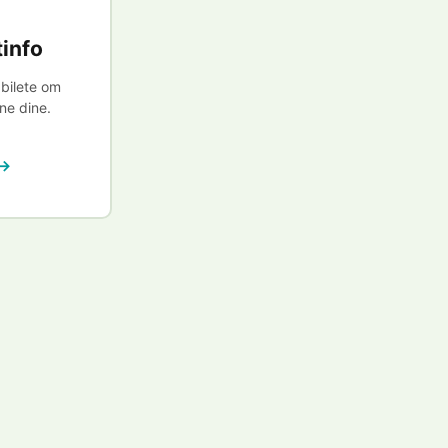
tinfo
 bilete om
ne dine.
 →